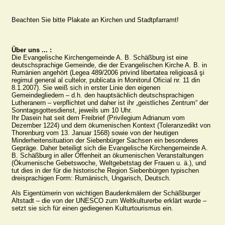
Beachten Sie bitte Plakate an Kirchen und Stadtpfarramt!

Über uns ... :
Die Evangelische Kirchengemeinde A. B. Schäßburg ist eine 
deutschsprachige Gemeinde, die der Evangelischen Kirche A. B. in 
Rumänien angehört (Legea 489/2006 privind libertatea religioasă şi 
regimul general al cultelor, publicata in Monitorul Oficial nr. 11 din 
8.1.2007). Sie weiß sich in erster Linie den eigenen 
Gemeindegliedern – d.h. den hauptsächlich deutschsprachigen 
Lutheranern – verpflichtet und daher ist ihr „geistliches Zentrum“ der 
Sonntagsgottesdienst, jeweils um 10 Uhr.

Ihr Dasein hat seit dem Freibrief (Privilegium Adrianum vom 
Dezember 1224) und dem ökumenischen Kontext (Toleranzedikt von 
Thorenburg vom 13. Januar 1568) sowie von der heutigen 
Minderheitensituation der Siebenbürger Sachsen ein besonderes 
Gepräge. Daher beteiligt sich die Evangelische Kirchengemeinde A. 
B. Schäßburg in aller Offenheit an ökumenischen Veranstaltungen 
(Ökumenische Gebetswoche, Weltgebetstag der Frauen u. ä.), und 
tut dies in der für die historische Region Siebenbürgen typischen 
dreisprachigen Form: Rumänisch, Ungarisch, Deutsch.

Als Eigentümerin von wichtigen Baudenkmälern der Schäßburger 
Altstadt – die von der UNESCO zum Weltkulturerbe erklärt wurde – 