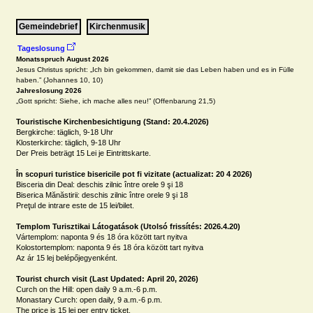
Gemeindebrief
Kirchenmusik
Tageslosung 
Monatsspruch August 2026
Jesus Christus spricht: „Ich bin gekommen, damit sie das Leben haben und es in Fülle 
Jahreslosung 2026
„Gott spricht: Siehe, ich mache alles neu!” (Offenbarung 21,5)
Touristische Kirchenbesichtigung (Stand: 20.4.2026)
Bergkirche: täglich, 9-18 Uhr

Klosterkirche: täglich, 9-18 Uhr

Der Preis beträgt 15 Lei je Eintrittskarte.

În scopuri turistice bisericile pot fi vizitate (actualizat: 20 4 2026)
Bisceria din Deal: deschis zilnic între orele 9 şi 18

Biserica Mănăstirii: deschis zilnic între orele 9 şi 18

Preţul de intrare este de 15 lei/bilet.

Templom Turisztikai Látogatások (Utolsó frissítés: 2026.4.20)
Vártemplom: naponta 9 és 18 óra között tart nyitva

Kolostortemplom: naponta 9 és 18 óra között tart nyitva

Az ár 15 lej belépőjegyenként.

Tourist church visit (Last Updated: April 20, 2026)
Curch on the Hill: open daily 9 a.m.-6 p.m.

Monastary Curch: open daily, 9 a.m.-6 p.m.

The price is 15 lei per entry ticket.