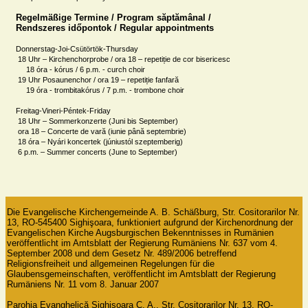
Regelmäßige Termine / Program săptămânal /

Rendszeres időpontok / Regular appointments
Donnerstag-Joi-Csütörtök-Thursday

 18 Uhr – Kirchenchorprobe / ora 18 – repetiție de cor bisericesc 

     18 óra - kórus / 6 p.m. - curch choir

 19 Uhr Posaunenchor / ora 19 – repetiție fanfară

     19 óra - trombitakórus / 7 p.m. - trombone choir

Freitag-Vineri-Péntek-Friday

 18 Uhr – Sommerkonzerte (Juni bis September)

 ora 18 – Concerte de vară (iunie până septembrie)

 18 óra – Nyári koncertek (júniustól szeptemberig)

 6 p.m. – Summer concerts (June to September)
Die Evangelische Kirchengemeinde A. B. Schäßburg, Str. Cositorarilor Nr. 
13, RO-545400 Sighişoara, funktioniert aufgrund der Kirchenordnung der 
Evangelischen Kirche Augsburgischen Bekenntnisses in Rumänien 
veröffentlicht im Amtsblatt der Regierung Rumäniens Nr. 637 vom 4. 
September 2008 und dem Gesetz Nr. 489/2006 betreffend 
Religionsfreiheit und allgemeinen Regelungen für die 
Glaubensgemeinschaften, veröffentlicht im Amtsblatt der Regierung 
Rumäniens Nr. 11 vom 8. Januar 2007

Parohia Evanghelică Sighişoara C. A., Str. Cositorarilor Nr. 13, RO-