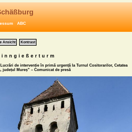
Schäßburg
ressum
ABC
e Ansicht
Kontrast
Zinngießerturm
Lucrări de intervenție în primă urgență la Turnul Cositorarilor, Cetatea 
, județul Mureș” – Comunicat de presă