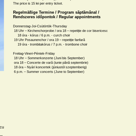
The price is 15 lei per entry ticket.
Regelmäßige Termine / Program săptămânal /

Rendszeres időpontok / Regular appointments
Donnerstag-Joi-Csütörtök-Thursday

 18 Uhr – Kirchenchorprobe / ora 18 – repetiție de cor bisericesc 

     18 óra - kórus / 6 p.m. - curch choir

 19 Uhr Posaunenchor / ora 19 – repetiție fanfară

     19 óra - trombitakórus / 7 p.m. - trombone choir

Freitag-Vineri-Péntek-Friday

 18 Uhr – Sommerkonzerte (Juni bis September)

 ora 18 – Concerte de vară (iunie până septembrie)

 18 óra – Nyári koncertek (júniustól szeptemberig)

 6 p.m. – Summer concerts (June to September)
cu 