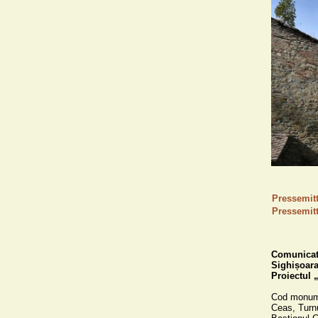
Pressemit
Pressemit
Comunicat 
Sighișoara,
Proiectul 
Cod monumen
Ceas, Turnul