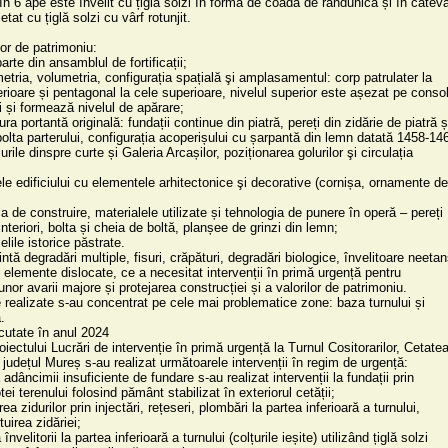
în 6 ape este învelit cu țiglă solzi în formă de coadă de rândunică și în câteva
at cu țiglă solzi cu vârf rotunjit.

lor de patrimoniu:

erioare și pentagonal la cele superioare, nivelul superior este așezat pe consol
i și formează nivelul de apărare;

olta parterului, configurația acoperișului cu șarpantă din lemn datată 1458-146
 interiori, bolta și cheia de boltă, planșee de grinzi din lemn; 

ntă degradări multiple, fisuri, crăpături, degradări biologice, învelitoare neetan
i elemente dislocate, ce a necesitat intervenții în primă urgență pentru 
nor avarii majore și protejarea construcției și a valorilor de patrimoniu. 
le realizate s-au concentrat pe cele mai problematice zone: baza turnului și 


cutate în anul 2024

oiectului Lucrări de intervenție în primă urgență la Turnul Cositorarilor, Cetatea
 județul Mureș s-au realizat următoarele intervenții în regim de urgență:

adâncimii insuficiente de fundare s-au realizat intervenții la fundații prin 
tei terenului folosind pământ stabilizat în exteriorul cetății;

ea zidurilor prin injectări, rețeseri, plombări la partea inferioară a turnului, 
uirea zidăriei;

nvelitorii la partea inferioară a turnului (colțurile ieșite) utilizând țiglă solzi 