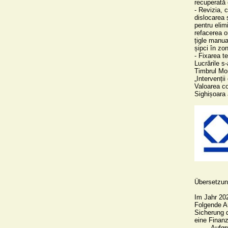
recuperată c
- Revizia, c
dislocarea 
pentru elimi
refacerea or
țigle manua
șipci în zon
- Fixarea te
Lucrările s-
Timbrul Mon
„Intervenții
Valoarea co
Sighișoara a
Übersetzung
Im Jahr 202
Folgende A
Sicherung d
eine Finanz
-	Aufgrund der unzureichenden Tiefe wurden Eingriffe am Fundament vorgenommen, 