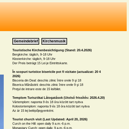
Gemeindebrief
Kirchenmusik
Touristische Kirchenbesichtigung (Stand: 20.4.2026)
Bergkirche: täglich, 9-18 Uhr

Klosterkirche: täglich, 9-18 Uhr

Der Preis beträgt 15 Lei je Eintrittskarte.

În scopuri turistice bisericile pot fi vizitate (actualizat: 20 4 
2026)
Bisceria din Deal: deschis zilnic între orele 9 şi 18

Biserica Mănăstirii: deschis zilnic între orele 9 şi 18

Preţul de intrare este de 15 lei/bilet.

Templom Turisztikai Látogatások (Utolsó frissítés: 2026.4.20)
Vártemplom: naponta 9 és 18 óra között tart nyitva

Kolostortemplom: naponta 9 és 18 óra között tart nyitva

Az ár 15 lej belépőjegyenként.

Tourist church visit (Last Updated: April 20, 2026)
Curch on the Hill: open daily 9 a.m.-6 p.m.

Monastary Curch: open daily, 9 a.m.-6 p.m.
