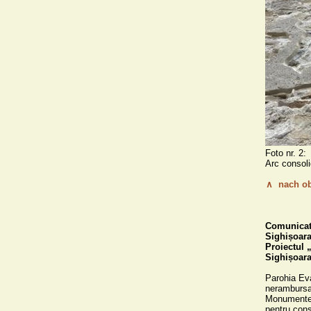
Foto nr. 2:    
Arc consolidat prin
∧  nach o
Comunicat 
Sighișoara,
Proiectul „
Sighișoara
Parohia Evan
nerambursab
Monumentelo
pentru cons