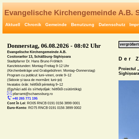
Evangelische Kirchengemeinde A.B. 
Aktuell
Chronik
Gemeinde
Benutzung
Datenschutz
Imp
Donnerstag, 06.08.2026 - 08:02 Uhr
vergrößert
Evangelische Kirchengemeinde A.B.

Cositorarilor 13, Schäßburg-Sighișoara
Der 
Stadtpfarrer Dr. Hans Bruno Fröhlich

Kanzleistunden: Montag-Freitag 9-12 Uhr

Proiectul „
(Kirchenbeiträge und Grabgebühren: Montag–Donnerstag)

Sighișoara
Program cu publicul: luni–vineri, orele 9–12

(Sidoxie și taxa de mormânt: luni–joi)

hivatalos órák: hétfőtől péntekig 9–12

 pfarramt@schaessburg.ro
 +40 265 771 195
Cont în Lei
Euro-Konto
: RO75 RNCB 0191 0156 3899 0002