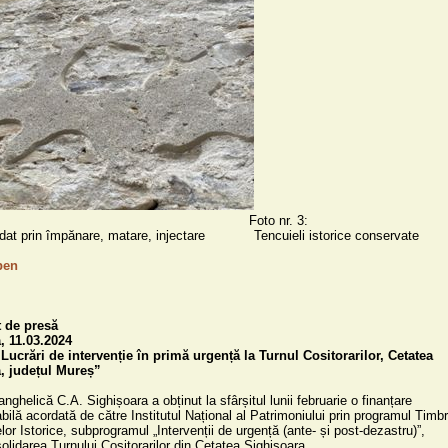
                                                            Foto nr. 3:

 împănare, matare, injectare		Tencuieli istorice conservate

ben
de presă

 11.03.2024

Lucrări de intervenție în primă urgență la Turnul Cositorarilor, Cetatea 
, județul Mureș”
ghelică C.A. Sighișoara a obținut la sfârșitul lunii februarie o finanțare 
ilă acordată de către Institutul Național al Patrimoniului prin programul Timbru
r Istorice, subprogramul „Intervenții de urgență (ante- și post-dezastru)”, 
olidarea Turnului Cositorarilor din Cetatea Sighișoara.
