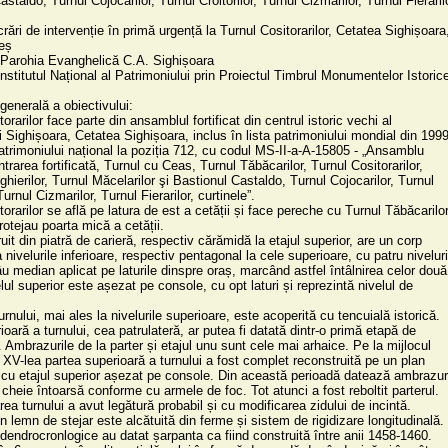
staldo, Turnul Cojocarilor, Turnul Croitorilor, Turnul Cizmarilor, Turnul Fierarilor
rări de intervenție în primă urgență la Turnul Cositorarilor, Cetatea Sighișoara,
eș

 Parohia Evanghelică C.A. Sighișoara

Institutul Național al Patrimoniului prin Proiectul Timbrul Monumentelor Istorice
enerală a obiectivului:

orarilor face parte din ansamblul fortificat din centrul istoric vechi al 
i Sighișoara, Cetatea Sighișoara, inclus în lista patrimoniului mondial din 1999
 patrimoniului național la poziția 712, cu codul MS-II-a-A-15805 - „Ansamblu 
: intrarea fortificată, Turnul cu Ceas, Turnul Tăbăcarilor, Turnul Cositorarilor, 
hierilor, Turnul Măcelarilor şi Bastionul Castaldo, Turnul Cojocarilor, Turnul 
Turnul Cizmarilor, Turnul Fierarilor, curtinele”.

orarilor se află pe latura de est a cetății și face pereche cu Turnul Tăbăcarilor,
otejau poarta mică a cetății. 

it din piatră de carieră, respectiv cărămidă la etajul superior, are un corp 
a nivelurile inferioare, respectiv pentagonal la cele superioare, cu patru niveluri 
âu median aplicat pe laturile dinspre oraș, marcând astfel întâlnirea celor două 
ul superior este așezat pe console, cu opt laturi și reprezintă nivelul de 
rnului, mai ales la nivelurile superioare, este acoperită cu tencuială istorică. 
ioară a turnului, cea patrulateră, ar putea fi datată dintr-o primă etapă de 
 Ambrazurile de la parter și etajul unu sunt cele mai arhaice. Pe la mijlocul 
l XV-lea partea superioară a turnului a fost complet reconstruită pe un plan 
cu etajul superior așezat pe console. Din această perioadă datează ambrazuri
 cheie întoarsă conforme cu armele de foc. Tot atunci a fost reboltit parterul. 
ea turnului a avut legătură probabil și cu modificarea zidului de incintă.

n lemn de stejar este alcătuită din ferme și sistem de rigidizare longitudinală. 
 dendrocronlogice au datat șarpanta ca fiind construită între anii 1458-1460.
