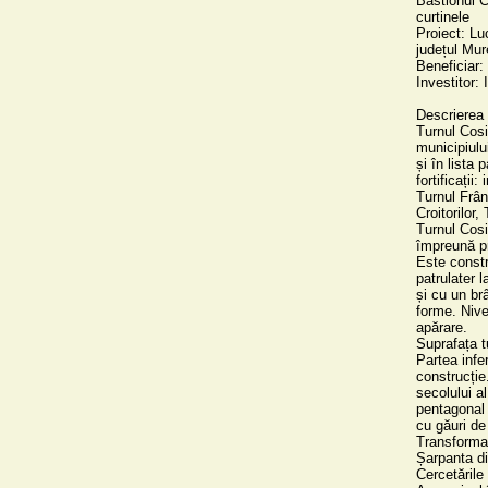
Bastionul Ca
curtinele

Proiect: Luc
județul Mur
Beneficiar:
Investitor: 
Descrierea g
Turnul Cosit
municipiulu
și în lista
fortificații
Turnul Frâng
Croitorilor, 
Turnul Cosit
împreună pr
Este constru
patrulater l
și cu un br
forme. Nivel
apărare.

Suprafața tu
Partea infer
construcție.
secolului a
pentagonal 
cu găuri de
Transformar
Șarpanta di
Cercetările