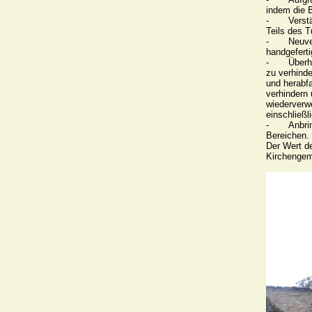
indem die 
-	Verstärkung der Mauern durch Injektion, Neuverfugung und Auffüllung des unteren 
Teils des T
-	Neuverkleidung des unteren Teils des Turms (vorspringende Ecken) mit 
handgeferti
-	Überholung und Vervollständigung der Verkleidung des oberen Teils des Turms, um 
zu verhinde
und herabfa
verhindern 
wiederverwe
einschließl
-	Anbringen des historischen Putzes durch einen Restaurator in den betroffenen 
Bereichen.

Der Wert de
Kirchengeme