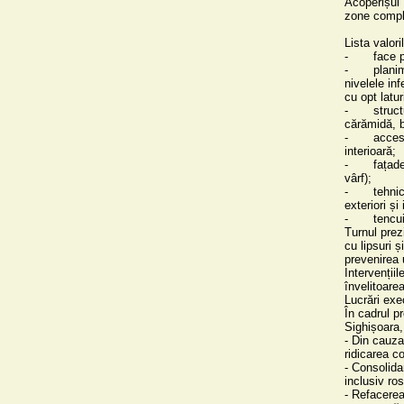
Acoperișul 
zone complet
Lista valori
-	face parte din ansamblul de fortificații;

-	planimetria, volumetria, configurația spațială şi amplasamentul: corp patrulater la 
nivelele inf
cu opt latur
-	structura portantă originală: fundații continue din piatră, pereți din zidărie de piatră și 
cărămidă, b
-	accesurile dinspre curte și Galeria Arcașilor, poziționarea golurilor şi circulația 
interioară;

-	fațadele edificiului cu elementele arhitectonice şi decorative (cornișa, ornamente de 
vârf);

-	tehnica de construire, materialele utilizate și tehnologia de punere în operă – pereți 
exteriori și
-	tencuielile istorice păstrate.

Turnul prezi
cu lipsuri ș
prevenirea u
Intervenții
învelitoarea.
Lucrări exe
În cadrul pr
Sighișoara,
- Din cauza 
ridicarea co
- Consolidar
inclusiv rost
- Refacerea î