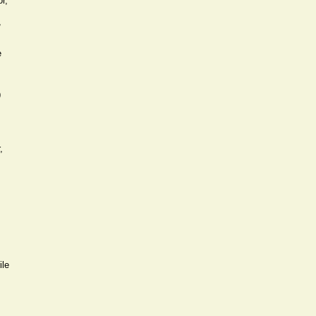
, 
 


 
 
le 