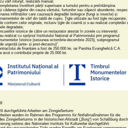
u vârf rotunjit, realizată manual;

ompletarea învelitorii părții superioare a turnului pentru a preîntâmpina 
și căderea țiglelor din cauza vântului, furtunilor sau zăpezii abundente, respect
narea infiltrațiilor care cauzează degradări biologice (fungi și insecte) și 
namentelor de vârf din tablă de cupru. Țigle utilizate au fost țigle recuperate, 
le conform celor originale, inclusiv țigle de coamă și s-au realizat completări d
ele degradate;

ncuielilor istorice de către un restaurator atestat în zonele cu intervenții.

au realizat cu sprijinul Institutului Național al Patrimoniului prin programul 
umentelor Istorice (sesiunea octombrie-decembrie 2023), subprogramul 
 de urgență (ante- și post-dezastru)”.

ntractului de finanțare a fost de 250.000 lei, iar Parohia Evanghelică C.A. 
 avut o contribuție proprie de 25.000 lei.

:

4 durchgeführte Arbeiten am Zinngießerturm

rbeiten wurden im Rahmen des Programms für Notfallmaßnahmen für die 
es Zinngießerturms in der historischen Altstadt („Burg“) von Schäßburg durch 
ierung seitens des Nationalen Instituts für Kulturerbe durchgeführt:
