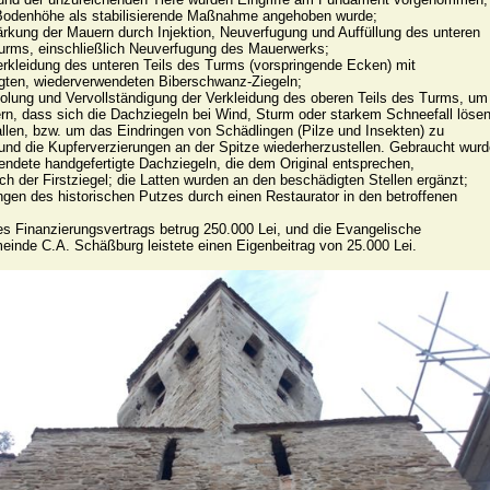
Bodenhöhe als stabilisierende Maßnahme angehoben wurde;

urms, einschließlich Neuverfugung des Mauerwerks;

gten, wiederverwendeten Biberschwanz-Ziegeln;

rn, dass sich die Dachziegeln bei Wind, Sturm oder starkem Schneefall lösen
llen, bzw. um das Eindringen von Schädlingen (Pilze und Insekten) zu 
und die Kupferverzierungen an der Spitze wiederherzustellen. Gebraucht wurd
ndete handgefertigte Dachziegeln, die dem Original entsprechen, 
ich der Firstziegel; die Latten wurden an den beschädigten Stellen ergänzt;

s Finanzierungsvertrags betrug 250.000 Lei, und die Evangelische 
inde C.A. Schäßburg leistete einen Eigenbeitrag von 25.000 Lei.
