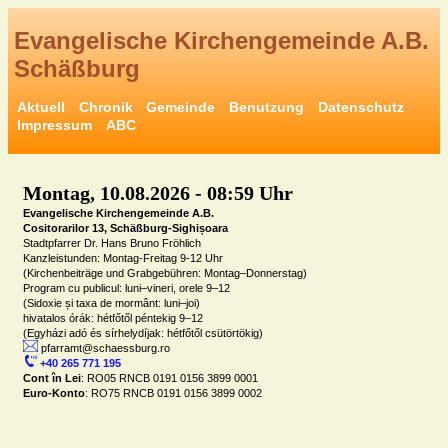
Evangelische Kirchengemeinde A.B. 
Schäßburg
Aktuell
Chronik
Gemeinde
Benutzung
Datenschutz
Impressum
ABC
Montag, 10.08.2026 - 08:59 Uhr
Evangelische Kirchengemeinde A.B.

Cositorarilor 13, Schäßburg-Sighișoara
Stadtpfarrer Dr. Hans Bruno Fröhlich

Kanzleistunden: Montag-Freitag 9-12 Uhr

(Kirchenbeiträge und Grabgebühren: Montag–Donnerstag)

Program cu publicul: luni–vineri, orele 9–12

(Sidoxie și taxa de mormânt: luni–joi)

hivatalos órák: hétfőtől péntekig 9–12

 pfarramt@schaessburg.ro
 +40 265 771 195
Cont în Lei
Euro-Konto
: RO75 RNCB 0191 0156 3899 0002