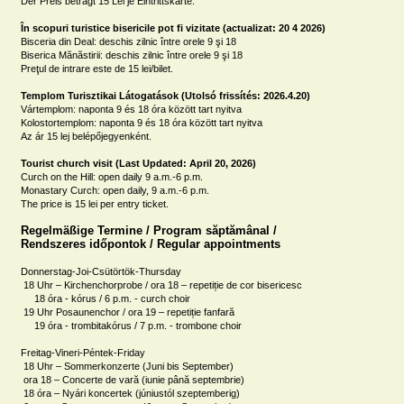
Der Preis beträgt 15 Lei je Eintrittskarte.

În scopuri turistice bisericile pot fi vizitate (actualizat: 20 4 2026)
Bisceria din Deal: deschis zilnic între orele 9 şi 18

Biserica Mănăstirii: deschis zilnic între orele 9 şi 18

Preţul de intrare este de 15 lei/bilet.

Templom Turisztikai Látogatások (Utolsó frissítés: 2026.4.20)
Vártemplom: naponta 9 és 18 óra között tart nyitva

Kolostortemplom: naponta 9 és 18 óra között tart nyitva

Az ár 15 lej belépőjegyenként.

Tourist church visit (Last Updated: April 20, 2026)
Curch on the Hill: open daily 9 a.m.-6 p.m.

Monastary Curch: open daily, 9 a.m.-6 p.m.

The price is 15 lei per entry ticket.
Regelmäßige Termine / Program săptămânal /

Rendszeres időpontok / Regular appointments
Donnerstag-Joi-Csütörtök-Thursday

 18 Uhr – Kirchenchorprobe / ora 18 – repetiție de cor bisericesc 

     18 óra - kórus / 6 p.m. - curch choir

 19 Uhr Posaunenchor / ora 19 – repetiție fanfară

     19 óra - trombitakórus / 7 p.m. - trombone choir

Freitag-Vineri-Péntek-Friday

 18 Uhr – Sommerkonzerte (Juni bis September)

 ora 18 – Concerte de vară (iunie până septembrie)

 18 óra – Nyári koncertek (júniustól szeptemberig)
